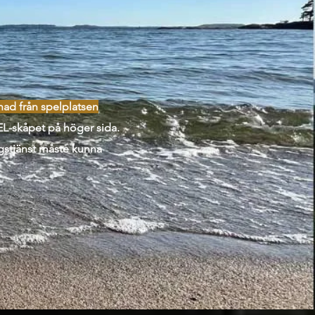
ad från spelplatsen
EL-skåpet på höger sida.
stjänst måste kunna