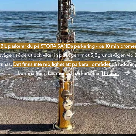
BIL
parkerar du på STORA SANDs parkering - ca 10 min promen
svägen söderut och viker in på stigen mot Sjögrundsvägen vid 
finnas.
Det finns inte möjlighet att parkera i området
då räddning
komma fram. Läs mer och se karta här:
Hitta hit