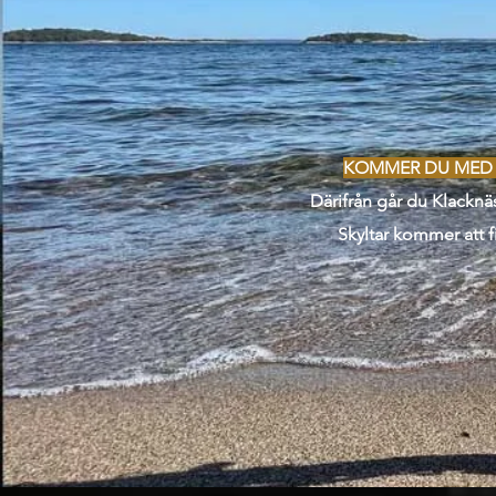
KOMMER DU MED 
Därifrån går du Klacknä
Skyltar kommer att 