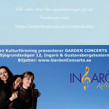
Håll utkik efter fler uppdateringar på vår
Facebook-sida
https://www.facebook.com/ingarokultur